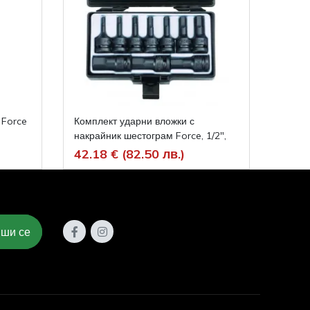
 Force
Комплект ударни вложки с
Вложк
накрайник шестограм Force, 1/2",
1/2", 
10 броя
42.18 € (82.50 лв.)
3.73 
ши се