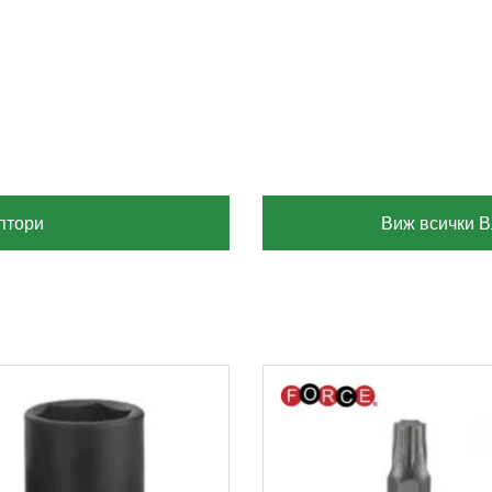
птори
Виж всички В