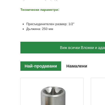
Технически параметри:
Присъединителен размер: 1/2"
Дължина: 250 мм
Виж всички Вложки и ада
Най-продавани
Намалени