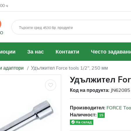
00 ч
МО
моции
За нас
Контакти
Често задаван
и адаптори
Удължител Force tools 1/2", 250 мм
Удължител Forc
Код на продукта:
JN62085
Производител:
FORCE Too
Наличност:
15
На склад