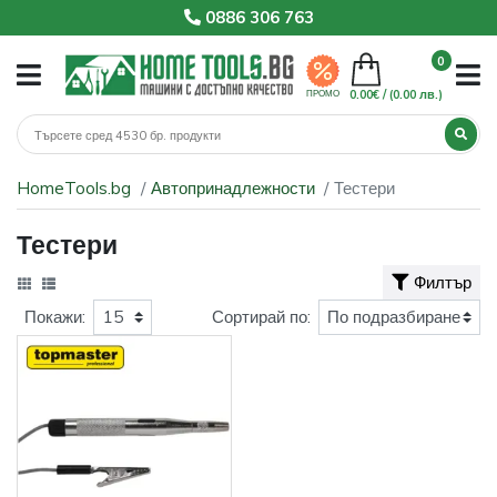
0886 306 763
0
0.00€ /
(0.00 лв.)
ПРОМО
HomeTools.bg
Автопринадлежности
Тестери
Тестери
Филтър
Покажи:
Сортирай по: