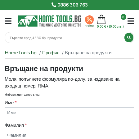
0886 306 763
0
0.00 € /
(0.00 лв.)
ПРОМО
HomeTools.bg
Профил
Връщане на продукти
Връщане на продукти
Моля, попълнете формуляра по-долу, за издаване на
входящ номер: RMA
Информация за поръчка
Име
Фамилия