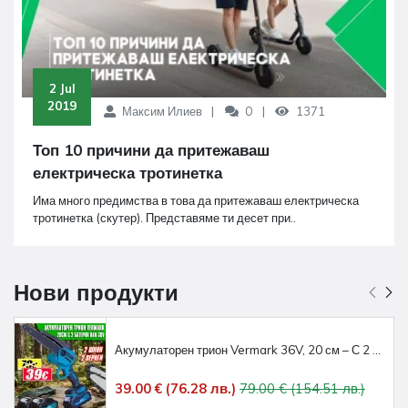
 2 Jul 
2019
Максим Илиев
0
1371
Топ 10 причини да притежаваш
електрическа тротинетка
Има много предимства в това да притежаваш електрическа
тротинетка (скутер). Представяме ти десет при..
Нови продукти
Акумулаторен трион Vermark 36V, 20 см – С 2 батерии, 2 вериги и 2 шини
39.00 € (76.28 лв.)
79.00 € (154.51 лв.)