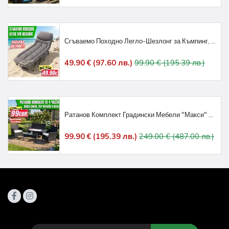
Сгъваемо Походно Легло-Шезлонг за Къмпинг, Плаж и Градина (200x70x32 см)
49.90 € (97.60 лв.)
99.90 € (195.39 лв.)
Ратанов Комплект Градински Мебели "Макси" – 4 Части с Водоустойчиви Възглавници
99.90 € (195.39 лв.)
249.00 € (487.00 лв.)