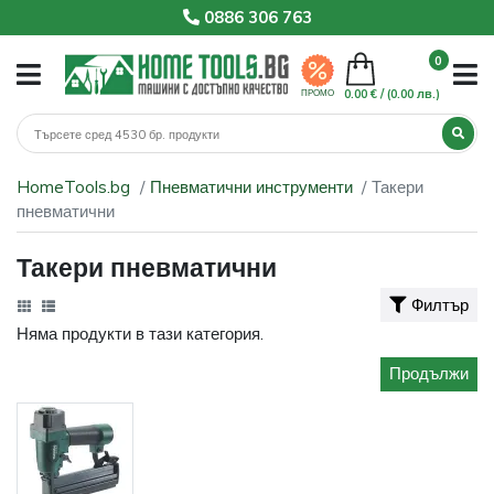
0886 306 763
0
0.00 € /
(0.00 лв.)
ПРОМО
HomeTools.bg
Пневматични инструменти
Такери
пневматични
Такери пневматични
Филтър
Няма продукти в тази категория.
Продължи