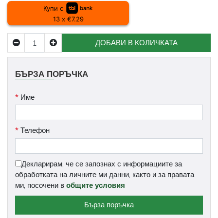
Купи с
13 x €7.29
ДОБАВИ В КОЛИЧКАТА
БЪРЗА ПОРЪЧКА
*
Име
*
Телефон
Декларирам, че се запознах с информациите за
обработката на личните ми данни, както и за правата
ми, посочени в
общите условия
Бърза поръчка