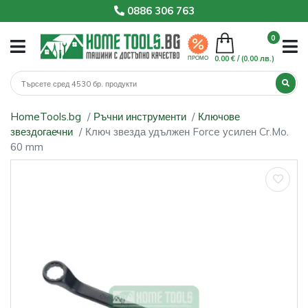
0886 306 763
0
0.00 € /
(0.00 лв.)
ПРОМО
HomeTools.bg
Ръчни инструменти
Ключове
звездогаечни
Ключ звезда удължен Force усилен Cr.Mo.
60 mm