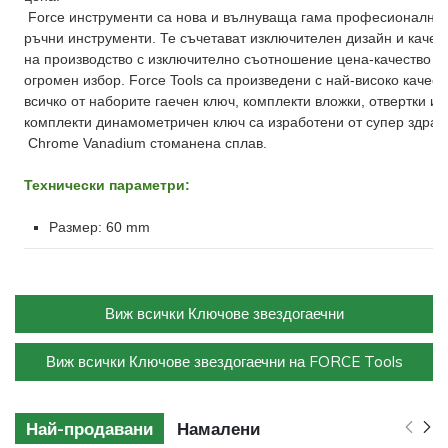
Force инструменти са нова и вълнуваща гама професионални
ръчни инструменти. Те съчетават изключителен дизайн и качес
на производство с изключително съотношение цена-качество и
огромен избор. Force Tools са произведени с най-високо качест
всичко от наборите гаечен ключ, комплекти вложки, отвертки и
комплекти динамометричен ключ са изработени от супер здрав
Chrome Vanadium стоманена сплав.
Технически параметри:
Размер: 60 mm
Виж всички Ключове звездогаечни
Виж всички Ключове звездогаечни на FORCE Tools
Най-продавани
Намалени