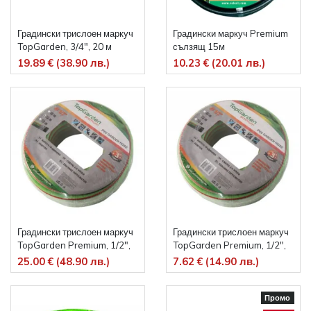
Градински трислоен маркуч
Градински маркуч Premium
TopGarden, 3/4", 20 м
сълзящ 15м
19.89 € (38.90 лв.)
10.23 € (20.01 лв.)
Градински трислоен маркуч
Градински трислоен маркуч
TopGarden Premium, 1/2",
TopGarden Premium, 1/2",
50 м
15 м
25.00 € (48.90 лв.)
7.62 € (14.90 лв.)
Промо