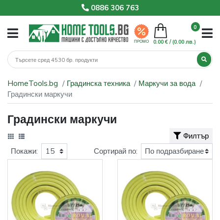
0886 306 763
0
0.00 € /
(0.00 лв.)
ПРОМО
HomeTools.bg
Градинска техника
Маркучи за вода
Градински маркучи
Градински маркучи
Филтър
Покажи:
Сортирай по: