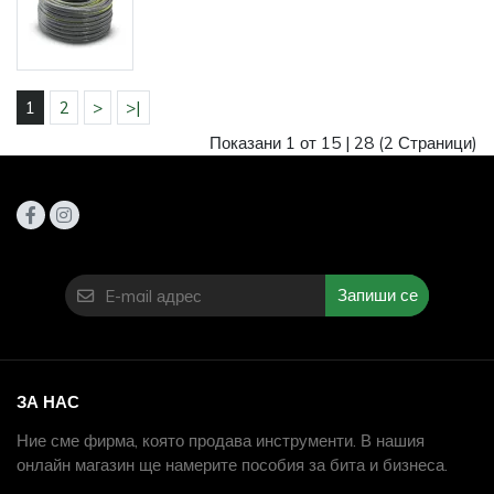
1
2
>
>|
Показани 1 от 15 |
28
(2 Страници)
Запиши се
ЗА НАС
Ние сме фирма, която продава инструменти. В нашия
онлайн магазин ще намерите пособия за бита и бизнеса.