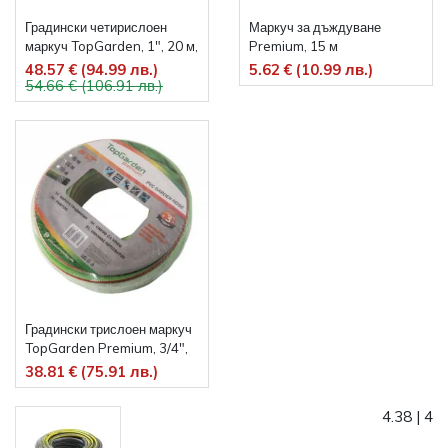
Градински четирислоен
Маркуч за дъждуване
маркуч TopGarden, 1", 20 м,
Premium, 15 м
27 бара
48.57 € (94.99 лв.)
5.62 € (10.99 лв.)
54.66 € (106.91 лв.)
Градински трислоен маркуч
TopGarden Premium, 3/4",
50 м
38.81 € (75.91 лв.)
4.38
|
4