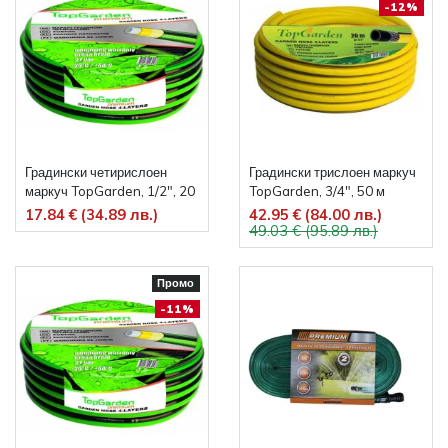
-12%
Градински четирислоен
Градински трислоен маркуч
маркуч TopGarden, 1/2", 20
TopGarden, 3/4", 50 м
м
17.84 € (34.89 лв.)
42.95 € (84.00 лв.)
49.03 € (95.89 лв.)
Промо
-11%