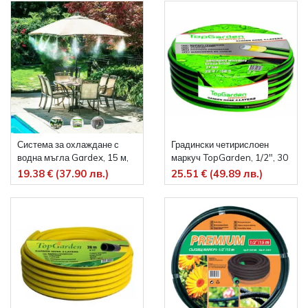
Система за охлаждане с
Градински четирислоен
водна мъгла Gardex, 15 м,
маркуч TopGarden, 1/2", 30
1/4"
м
19.38 € (37.90 лв.)
25.51 € (49.89 лв.)