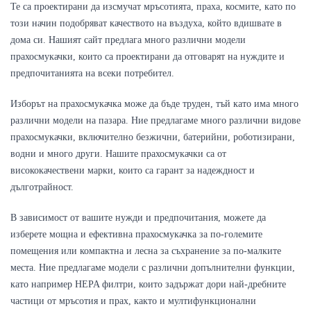
Те са проектирани да изсмучат мръсотията, праха, космите, като по 
този начин подобряват качеството на въздуха, който вдишвате в 
дома си. Нашият сайт предлага много различни модели 
прахосмукачки, които са проектирани да отговарят на нуждите и 
предпочитанията на всеки потребител.
Изборът на прахосмукачка може да бъде труден, тъй като има много 
различни модели на пазара. Ние предлагаме много различни видове 
прахосмукачки, включително безжични, батерийни, роботизирани, 
водни и много други. Нашите прахосмукачки са от 
висококачествени марки, които са гарант за надеждност и 
дълготрайност.
В зависимост от вашите нужди и предпочитания, можете да 
изберете мощна и ефективна прахосмукачка за по-големите 
помещения или компактна и лесна за съхранение за по-малките 
места. Ние предлагаме модели с различни допълнителни функции, 
като например HEPA филтри, които задържат дори най-дребните 
частици от мръсотия и прах, както и мултифункционални 