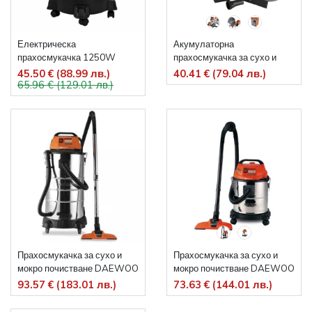
Електрическа
Акумулаторна
прахосмукачка 1250W
прахосмукачка за сухо и
Premium
мокро почистване 20V 15 L
45.50 € (88.99 лв.)
40.41 € (79.04 лв.)
65.96 € (129.01 лв.)
DAEWOO DALVC18-15 L
Прахосмукачка за сухо и
Прахосмукачка за сухо и
мокро почистване DAEWOO
мокро почистване DAEWOO
DAVC 90-40L / 1200W, 40
DAVC90-20L, 1200 W, 20 л,
93.57 € (183.01 лв.)
73.63 € (144.01 лв.)
л/сек
25 л/сек