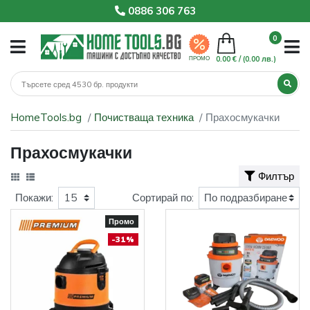
0886 306 763
0
0.00 € /
(0.00 лв.)
ПРОМО
HomeTools.bg
Почистваща техника
Прахосмукачки
Прахосмукачки
Филтър
Покажи:
Сортирай по:
Промо
-31%