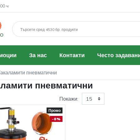
00 ч
МО
моции
За нас
Контакти
Често задаван
Такаламити пневматични
аламити пневматични
Покажи:
Промо
-8%