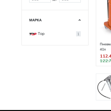
МАРКА
Top
1
Пневма
40л
112.4
122.7