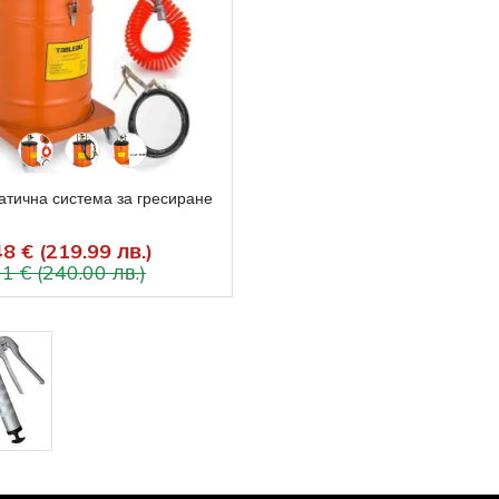
тична система за гресиране
8 € (219.99 лв.)
1 € (240.00 лв.)