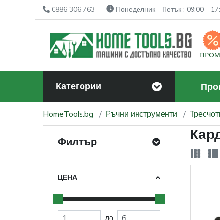
0886 306 763
Понеделник - Петък : 09:00 - 17:
ПРО
Категории
Про
HomeTools.bg
Ръчни инструменти
Тресчот
Кар
Филтър
ЦЕНА
до