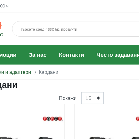
00 ч
МО
моции
За нас
Контакти
Често задаван
ки и адаптери
Кардани
дани
Покажи: