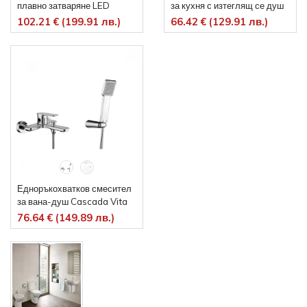
плавно затваряне LED
за кухня с изтеглящ се душ
сензор за движение Перла
Makena Електра
102.21 € (199.91 лв.)
66.42 € (129.91 лв.)
Едноръкохватков смесител
за вана-душ Cascada Vita
76.64 € (149.89 лв.)