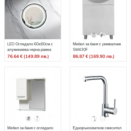
LED Огледало 60x60см с
Мебел за баня с умивалник
алуминиева черна рамка
SM430F
часовник сензор LED600
76.64 € (149.89 лв.)
86.87 € (169.90 лв.)
Мебел за баня с огледало
Едноръкохватков смесител