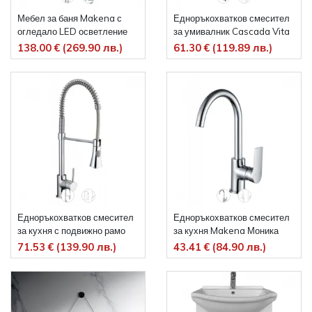
Мебел за баня Makena с
Едноръкохватков смесител
огледало LED осветление
за умивалник Cascada Vita
Омония
138.00 € (269.90 лв.)
61.30 € (119.89 лв.)
Едноръкохватков смесител
Едноръкохватков смесител
за кухня с подвижно рамо
за кухня Makena Моника
Makena Айра
71.53 € (139.90 лв.)
43.41 € (84.90 лв.)