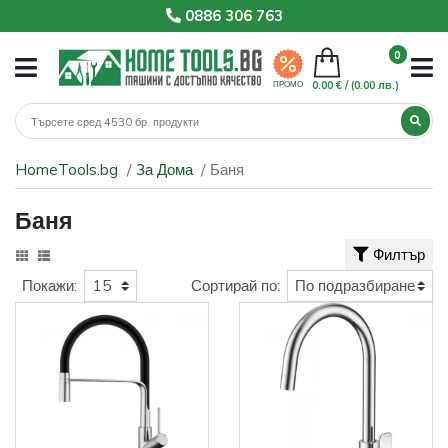
0886 306 763
0
0.00 € /
(0.00 лв.)
ПРОМО
HomeTools.bg
За Дома
Баня
Баня
Филтър
Покажи:
Сортирай по: