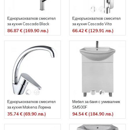
Едноръкохватков смесител
Едноръкохватков смесител
за кухня Cascada Black
за кухня Cascada Vita
Edition
86.87 € (169.90 лв.)
66.42 € (129.91 лв.)
Едноръкохватков смесител
Мебел за баня с умивалник
за кухня Makena Лорена
SM500F
35.74 € (69.90 лв.)
94.54 € (184.90 лв.)