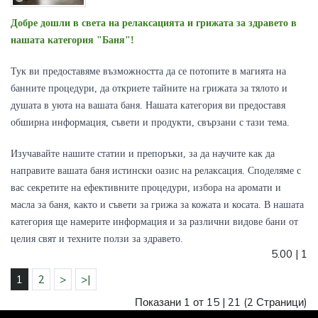
Добре дошли в света на релаксацията и грижата за здравето в
нашата категория "Баня"!
Тук ви предоставяме възможността да се потопите в магията на
банните процедури, да откриете тайните на грижата за тялото и
душата в уюта на вашата баня. Нашата категория ви предоставя
обширна информация, съвети и продукти, свързани с тази тема.
Изучавайте нашите статии и препоръки, за да научите как да
направите вашата баня истински оазис на релаксация. Споделяме с
вас секретите на ефективните процедури, избора на аромати и
масла за баня, както и съвети за грижа за кожата и косата. В нашата
категория ще намерите информация и за различни видове бани от
целия свят и техните ползи за здравето.
5.00
|
1
1
2
>
>|
Показани 1 от 15 |
21
(2 Страници)