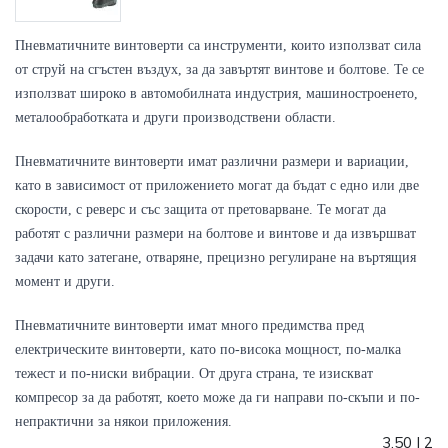
Пневматичните винтоверти са инструменти, които използват сила 
от струй на сгъстен въздух, за да завъртят винтове и болтове. Те се 
използват широко в автомобилната индустрия, машиностроенето, 
металообработката и други производствени области.
Пневматичните винтоверти имат различни размери и вариации, 
като в зависимост от приложението могат да бъдат с едно или две 
скорости, с реверс и със защита от претоварване. Те могат да 
работят с различни размери на болтове и винтове и да извършват 
задачи като затегане, отваряне, прецизно регулиране на въртящия 
момент и други.
Пневматичните винтоверти имат много предимства пред 
електрическите винтоверти, като по-висока мощност, по-малка 
тежест и по-ниски вибрации. От друга страна, те изискват 
компресор за да работят, което може да ги направи по-скъпи и по-
непрактични за някои приложения.
3.50
|
2