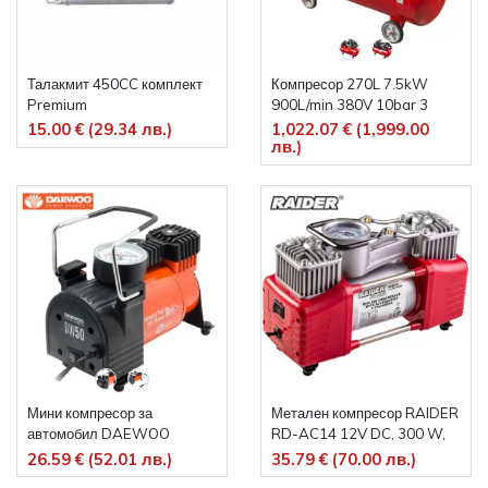
Талакмит 450CC комплект
Компресор 270L 7.5kW
Premium
900L/min 380V 10bar 3
цилиндъра RD-AC06
15.00 € (29.34 лв.)
1,022.07 € (1,999.00
лв.)
Мини компресор за
Метален компресор RAIDER
автомобил DAEWOO
RD-AC14 12V DC, 300 W,
DW50, 12 V, 50 л/мин, 7.5
70 л/мин, с 2 цилиндъра и
26.59 € (52.01 лв.)
35.79 € (70.00 лв.)
бара
аксесоари