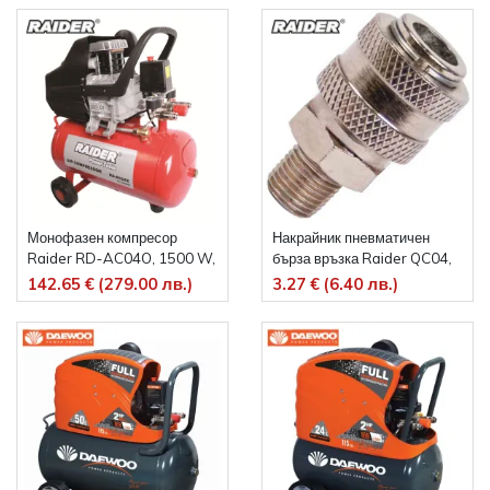
Монофазен компресор
Накрайник пневматичен
Raider RD-AC04O, 1500 W,
бърза връзка Raider QC04,
195 л/м, 24 л
1/4''M
142.65 € (279.00 лв.)
3.27 € (6.40 лв.)