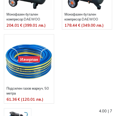
Монофазен бутален
Монофазен бутален
компресор DAEWOO
компресор DAEWOO
DAAC50DN, 1.5 kW, 169 л/
DAAC24DN, 1.5 kW, 169 л/
204.01 € (399.01 лв.)
178.44 € (349.00 лв.)
мин, 50 л, 8 бара, с директно
мин, 24 л, 8 бара, с директно
куплиране
куплиране
Изчерпан
Подсилен газов маркуч, 50
метра
61.36 € (120.01 лв.)
4.00
|
7