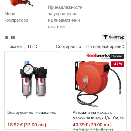
Принадлежности
Мини
за управление
компресори
на пневматични
системи
Филтър
Покажи:
Сортирай по:
Промо
-47%
Влагоуловител и омаслител
Автоматична макара с
маркуч за въздук 1/4 10м, за
стена
18.92 € (37.00 лв.)
40.39 € (79.00 лв.)
76.18 € (149.00 лв.)