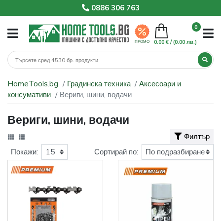
0886 306 763
0
0.00 € /
(0.00 лв.)
ПРОМО
HomeTools.bg
Градинска техника
Аксесоари и
консумативи
Вериги, шини, водачи
Вериги, шини, водачи
Филтър
Покажи:
Сортирай по: