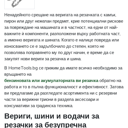
Ненадейното срещане на веригата на резачката с камък,
пирон или друг нежелан предмет, крие потенциални рискове
за повреждане на машината и в частност, на едни от най-
важните ѝ компоненти, разположени върху работната част,
а именно веригата и шината. Когато е налице повреда или
износването се е задълбочило до степен, която не
позволява поправянето му по друг начин, е време да се
закупят нови вериги за резачка и шина.
В HomeTools.bg се грижим да имате всичко необходимо за
връщането на
бензиновата или акумулаторната ви резачка
обратно на
работа и то в пълна функционалност и ефективност. Затова
ви предлагаме да разгледате асортимента ни с резервни
части за верижни триони в раздела аксесоари и
консумативи за градинска техника.
Вериги, шини и водачи за
резачки за безупречна