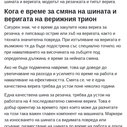
шината и веригата, моделът на резачката и типът верига.
Кога е време за смяна на шината и
веригата на верижния трион
Сигурен знак, че е време да закупите нова верига за
резачка, е липсващо острие или зъб на веригата, както и
тяхната значителна повреда. При изтъпяване на веригата е
възможно тя да бъде подострена със специално точило, но
при намаляването на височината на зъбците под
определена дължина, е време за нейната смяна.
Ако не бъде подменена навреме, това ще доведе до
увеличаване на разхода и усилието по време на работа и
намаляване на ефективността. Смята се, че е една
качествена верига трябва да устои поне няколко години.
Една качествена шина за резачка, трябва да устои на
работата на 4 последователно сменени вериги. Това е
добър ориентир за времето, през което може да разчитате
на този така важен главен компонент на машината. Маркери
за износването на шината са видимата повреда или
огъване, разместване на шината по време на работа и други