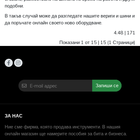
подобни.
В такъв случай може да разгледате нашите вериги и шини и
да поръчате онлайн своето ново оборудване.
4.48
|
171
Показани 1 от 15 |
15
(1 Страници)
Запиши се
ЗА НАС
Ние сме фирма, която продава инструменти. В нашия
онлайн магазин ще намерите пособия за бита и бизнеса.