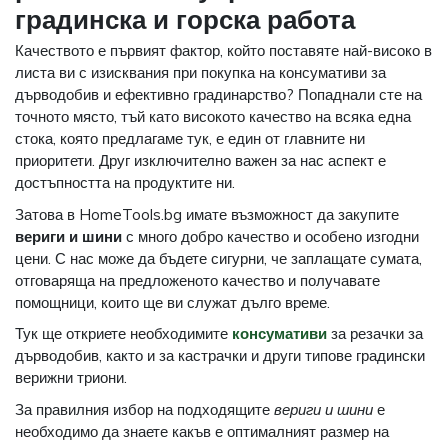
градинска и горска работа
Качеството е първият фактор, който поставяте най-високо в
листа ви с изисквания при покупка на консумативи за
дърводобив и ефективно градинарство? Попаднали сте на
точното място, тъй като високото качество на всяка една
стока, която предлагаме тук, е един от главните ни
приоритети. Друг изключително важен за нас аспект е
достъпността на продуктите ни.
Затова в HomeTools.bg имате възможност да закупите
вериги и шини
с много добро качество и особено изгодни
цени. С нас може да бъдете сигурни, че заплащате сумата,
отговаряща на предложеното качество и получавате
помощници, които ще ви служат дълго време.
Тук ще откриете необходимите
консумативи
за резачки за
дърводобив, както и за кастрачки и други типове градински
верижни триони.
За правилния избор на подходящите
вериги и шини
е
необходимо да знаете какъв е оптималният размер на