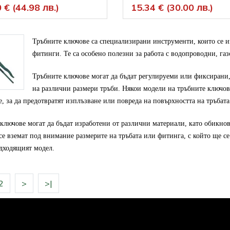
 € (44.98 лв.)
15.34 € (30.00 лв.)
Тръбните ключове са специализирани инструменти, които се из
фитинги. Те са особено полезни за работа с водопроводни, га
Тръбните ключове могат да бъдат регулируеми или фиксирани, к
на различни размери тръби. Някои модели на тръбните ключов
, за да предотвратят изплъзване или повреда на повърхността на тръбата
ключове могат да бъдат изработени от различни материали, като обикнове
се вземат под внимание размерите на тръбата или фитинга, с който ще се 
дходящият модел.
2
>
>|