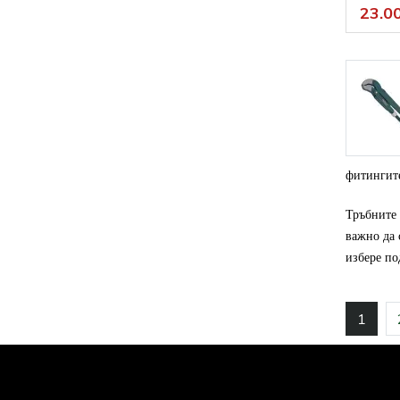
23.00
фитингите
Тръбните 
важно да 
избере по
1