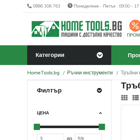
0886 306 763
Понеделник - Петък : 09:00 - 17:
ПРО
Категории
Про
HomeTools.bg
Ръчни инструменти
Тръбни 
Тръ
Филтър
ЦЕНА
до