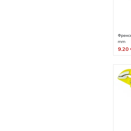
Френс
mm
9.20 