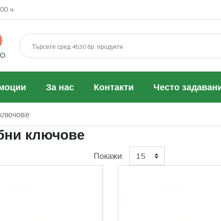
00 ч
МО
моции
За нас
Контакти
Често задаван
ключове
бни ключове
Покажи: