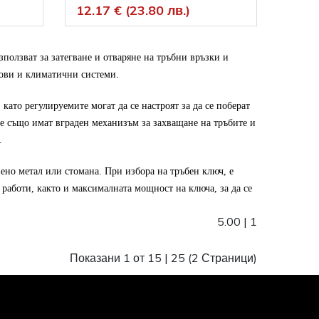
12.17 € (23.80 лв.)
ползват за затегване и отваряне на тръбни връзки и 
зови и климатични системи.
ато регулируемите могат да се настроят за да се поберат 
е също имат вграден механизъм за захващане на тръбите и 
.
но метал или стомана. При избора на тръбен ключ, е 
работи, както и максималната мощност на ключа, за да се 
5.00
|
1
Показани 1 от 15 |
25
(2 Страници)