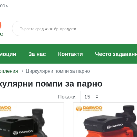
00 ч
МО
моции
За нас
Контакти
Често задаван
топления
Циркулярни помпи за парно
кулярни помпи за парно
Покажи: