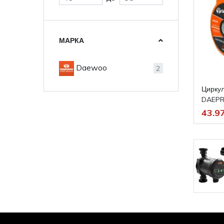
МАРКА
Daewoo
2
Цирку
DAEPRE
43.97