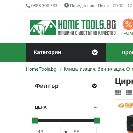
0886 306 763
Понеделник - Петък : 09:00 - 17:
ПРО
Категории
Про
HomeTools.bg
Климатизация, Вентилация, О
Цир
Филтър
ЦЕНА
до