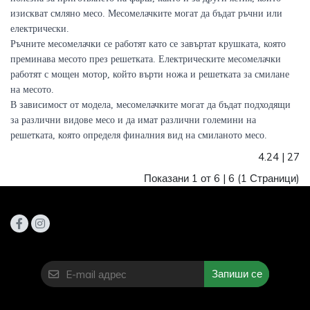
изискват смляно месо. Месомелачките могат да бъдат ръчни или 
електрически.

Ръчните месомелачки се работят като се завъртат крушката, която 
преминава месото през решетката. Електрическите месомелачки 
работят с мощен мотор, който върти ножа и решетката за смилане 
на месото.

В зависимост от модела, месомелачките могат да бъдат подходящи 
за различни видове месо и да имат различни големини на 
решетката, която определя финалния вид на смиланото месо.
4.24
|
27
Показани 1 от 6 |
6
(1 Страници)
Запиши се