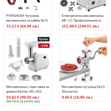
РУМЪНСКА Чугунена
Електрическа месомелачка
месомелачка за кайма №32
MK-12, Професионална от
Неръждаема стомана, 150
33.23 € (64.99 лв.)
152.88 € (299.01 лв.)
кг/ч- 850 W.
Промо
-14%
Месомелачка с приставка за
Месомелачка чугунена №10
домати Muhler MG-601
(Romania)
50.62 € (99.00 лв.)
9.66 € (18.89 лв.)
58.75 € (114.91 лв.)