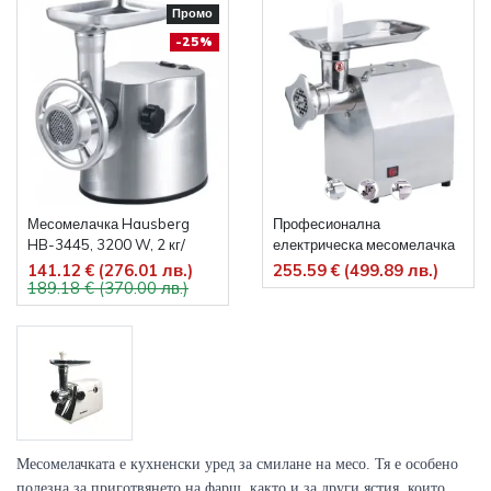
Промо
-25%
Месомелачка Hausberg
Професионална
HB-3445, 3200 W, 2 кг/
електрическа месомелачка
минута, Аксесоар за
MK-12 850W
141.12 € (276.01 лв.)
255.59 € (499.89 лв.)
189.18 € (370.00 лв.)
наденица, oбратна функция
Месомелачката е кухненски уред за смилане на месо. Тя е особено 
полезна за приготвянето на фарш, както и за други ястия, които 