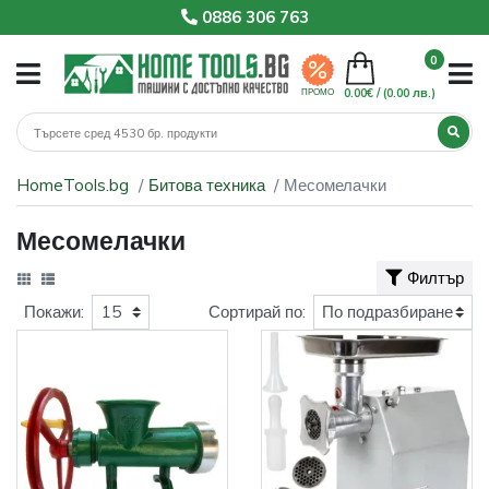
0886 306 763
0
0.00€ /
(0.00 лв.)
ПРОМО
HomeTools.bg
Битова техника
Месомелачки
Месомелачки
Филтър
Покажи:
Сортирай по: