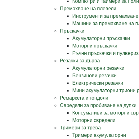
Компютри и таймери за пол
Премахване на плевели
Инструменти за премахване
Машини за премахване на п
Пръскачки
Акумулаторни пръскачки
Моторни пръскачки
Ръчни пръскачки и пулвериз
Резачки за дърва
Акумулаторни резачки
Бензинови резачки
Електрически резачки
Мини акумулаторни триони 
Ремаркета и гондоли
Свредели за пробиване на дупки
Консумативи за моторни св
Моторни свредели
Тримери за трева
Тримери акумулаторни