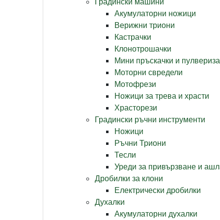
Градински машини
Акумулаторни ножици
Верижни триони
Кастрачки
Клонотрошачки
Мини пръскачки и пулвериз
Моторни свредели
Мотофрези
Ножици за трева и храсти
Храсторези
Градински ръчни инструменти
Ножици
Ръчни Триони
Тесли
Уреди за привързване и аш
Дробилки за клони
Електрически дробилки
Духалки
Акумулаторни духалки