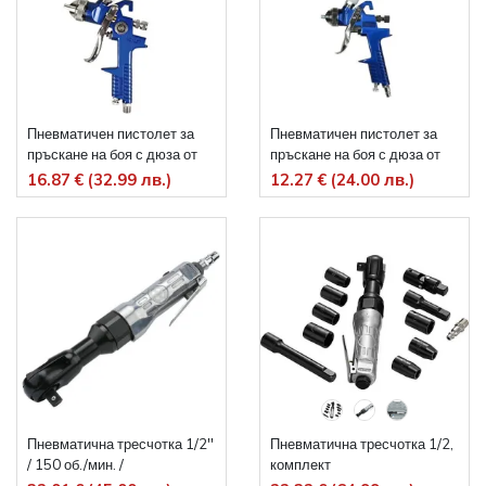
Пневматичен пистолет за
Пневматичен пистолет за
пръскане на боя с дюза от
пръскане на боя с дюза от
1,3 до 2мм
0,8мм
16.87 € (32.99 лв.)
12.27 € (24.00 лв.)
Пневматична тресчотка 1/2''
Пневматична тресчотка 1/2,
/ 150 об./мин. /
комплект