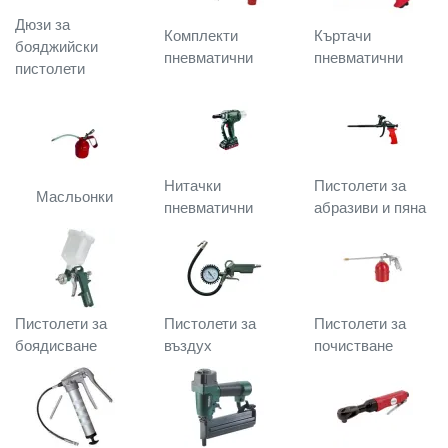
Дюзи за
Комплекти
Къртачи
бояджийски
пневматични
пневматични
пистолети
Нитачки
Пистолети за
Масльонки
пневматични
абразиви и пяна
Пистолети за
Пистолети за
Пистолети за
боядисване
въздух
почистване