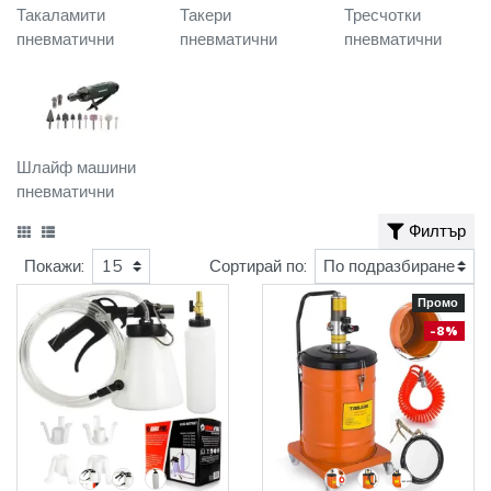
Такаламити
Такери
Тресчотки
пневматични
пневматични
пневматични
Шлайф машини
пневматични
Филтър
Покажи:
Сортирай по:
Промо
-8%