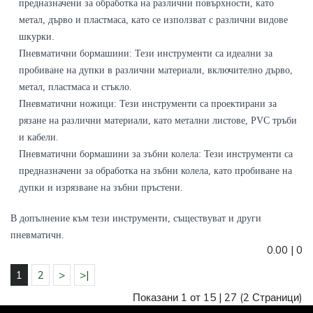
предназначени за обработка на различни повърхности, като 
метал, дърво и пластмаса, като се използват с различни видове 
шкурки.
Пневматични бормашини: Тези инструменти са идеални за 
пробиване на дупки в различни материали, включително дърво, 
метал, пластмаса и стъкло.
Пневматични ножици: Тези инструменти са проектирани за 
рязане на различни материали, като метални листове, PVC тръби 
и кабели.
Пневматични бормашини за зъбни колела: Тези инструменти са 
предназначени за обработка на зъбни колела, като пробиване на 
дупки и изрязване на зъбни пръстени.
В допълнение към тези инструменти, съществуват и други 
пневматичн. 
0.00
|
0
1
2
>
>|
Показани 1 от 15 |
27
(2 Страници)