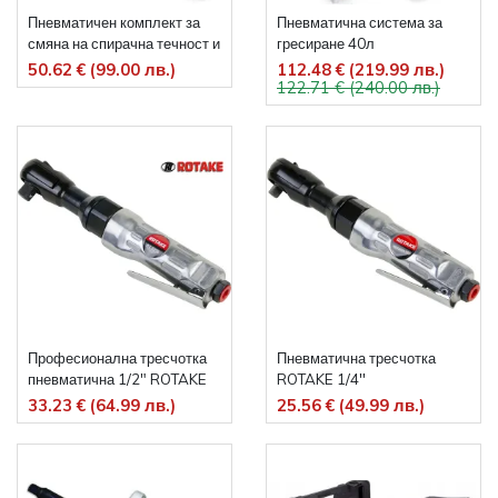
Пневматичен комплект за
Пневматична система за
смяна на спирачна течност и
гресиране 40л
обезвъздушаване на
50.62 € (99.00 лв.)
112.48 € (219.99 лв.)
122.71 € (240.00 лв.)
спирачки и съединители
Професионална тресчотка
Пневматична тресчотка
пневматична 1/2" ROTAKE
ROTAKE 1/4''
33.23 € (64.99 лв.)
25.56 € (49.99 лв.)