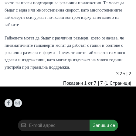
което ги прави подходящи за различни приложения. Те могат да 
бъдат с една или многостепенна скорост, като многостепенните 
гайковерти осигуряват по-голям контрол върху затегването на 
гайките.
Гайковете могат да бъдат с различни размери, което означава, че 
пневматичните гайковерти могат да работят с гайки и болтове с 
различни размери и форми. Пневматичните гайковерти са много 
здрави и издръжливи, като могат да издържат на много години 
употреба при правилна поддръжка.
3.25
|
2
Показани 1 от 7 |
7
(1 Страници)
Запиши се