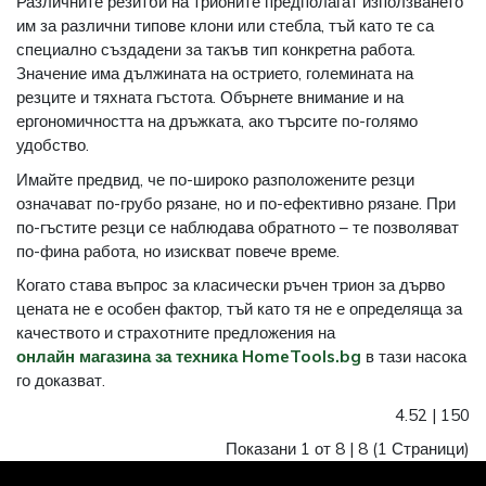
Различните резитби на трионите предполагат използването
им за различни типове клони или стебла, тъй като те са
специално създадени за такъв тип конкретна работа.
Значение има дължината на острието, големината на
резците и тяхната гъстота. Обърнете внимание и на
ергономичността на дръжката, ако търсите по-голямо
удобство.
Имайте предвид, че по-широко разположените резци
означават по-грубо рязане, но и по-ефективно рязане. При
по-гъстите резци се наблюдава обратното – те позволяват
по-фина работа, но изискват повече време.
Когато става въпрос за класически ръчен трион за дърво
цената не е особен фактор, тъй като тя не е определяща за
качеството и страхотните предложения на
онлайн магазина за техника HomeTools.bg
в тази насока
го доказват.
4.52
|
150
Показани 1 от 8 |
8
(1 Страници)