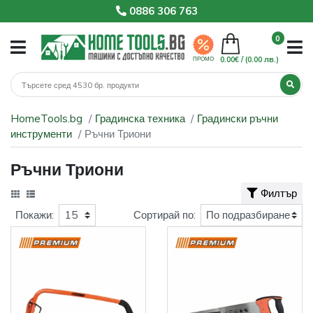
0886 306 763
0
0.00€ /
(0.00 лв.)
ПРОМО
HomeTools.bg
Градинска техника
Градински ръчни
инструменти
Ръчни Триони
Ръчни Триони
Филтър
Покажи:
Сортирай по: