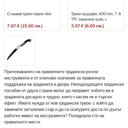
Сгъваем трион черно-бял
Трион за дърво, 400 mm, 7-8
ТРI, закалени зъби, с
линийка, дървена дръжка
7.67 € (15.00 лв.)
3.07 € (6.00 лв.)
Притежаването на правилните градински ръчни
инструменти е от ключово значение за правилната
поддръжка на градината и двора. Неподходящите градински
пособия от друга страна могат да направят хобито ви в
градината досадно и трудно, което съвсем не е търсен
ефект. Имате нужда от нов градински трион, с който да
замените затъпения стар и да си осигурите доста по-дълъг
работен живот на инструмента? Попаднали сте на
правилното място.