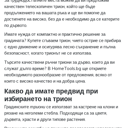
За труднодостъпните места можем да ви предложим
качествен телескопичен трион, който ще бъде
продължението на вашата ръка и ще ви помогне да
достигнете на високо, без да е необходимо да се катерите
по дървото.
Имате нужда от компактно и практично решение за
градината? Купете сгъваем трион, чието острие се прибира
с едно движение и осигурява лесно съхранение и пълна
безопасност, когато трионът не се използва.
Търсите качествени ръчни триони за дърво, които да ви
служат дълго време? В HomeTools.bg ще откриете
необходимото разнообразие от предложения, всяко от
които с високо качество и на добра цена.
Какво да имате предвид при
избирането на трион
Градинските
триони
се използват за кастрене на клони и
рязане на неголеми стебла. Подходящи са за цветя,
дървета, храсти и други типове растения.