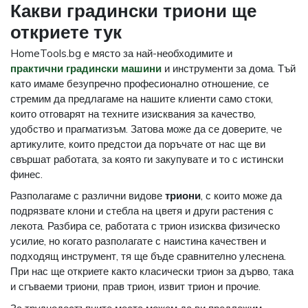
Какви градински триони ще
откриете тук
HomeTools.bg е място за най-необходимите и
практични градински машини
и инструменти за дома. Тъй
като имаме безупречно професионално отношение, се
стремим да предлагаме на нашите клиенти само стоки,
които отговарят на техните изисквания за качество,
удобство и прагматизъм. Затова може да се доверите, че
артикулите, които предстои да поръчате от нас ще ви
свършат работата, за която ги закупувате и то с истински
финес.
Разполагаме с различни видове
триони
, с които може да
подрязвате клони и стебла на цветя и други растения с
лекота. Разбира се, работата с трион изисква физическо
усилие, но когато разполагате с наистина качествен и
подходящ инструмент, тя ще бъде сравнително улеснена.
При нас ще откриете както класически трион за дърво, така
и сгъваеми триони, прав трион, извит трион и прочие.