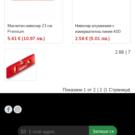
Магнитен нивелир 23 см
Нивелир алуминиев с
Premium
измервателна линия 400
mm
5.61 € (10.97 лв.)
2.56 € (5.01 лв.)
2.86
|
7
Показани 1 от 2 |
2
(1 Страници)
Запиши се