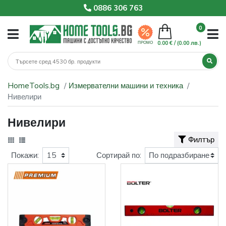
0886 306 763
0
0.00 € /
(0.00 лв.)
ПРОМО
HomeTools.bg
Измервателни машини и техника
Нивелири
Нивелири
Филтър
Покажи:
Сортирай по: