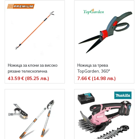
Ножица за клони за високо
Ножица за трева
рязане телескопична
TopGarden, 360°
Premium 300см
43.59 € (85.25 лв.)
7.66 € (14.98 лв.)