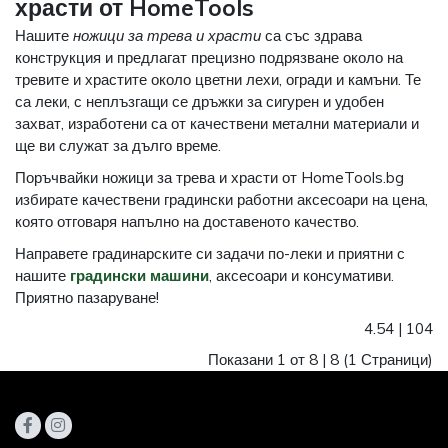
храсти от HomeTools
Нашите
ножици за трева и храсти
са със здрава
конструкция и предлагат прецизно подрязване около на
тревите и храстите около цветни лехи, огради и камъни. Те
са леки, с неплъзгащи се дръжки за сигурен и удобен
захват, изработени са от качествени метални материали и
ще ви служат за дълго време.
Поръчвайки ножици за трева и храсти от HomeTools.bg
избирате качествени градински работни аксесоари на цена,
която отговаря напълно на доставеното качество.
Направете градинарските си задачи по-леки и приятни с
нашите
градински машини
, аксесоари и консумативи.
Приятно пазаруване!
4.54
|
104
Показани 1 от 8 |
8
(1 Страници)