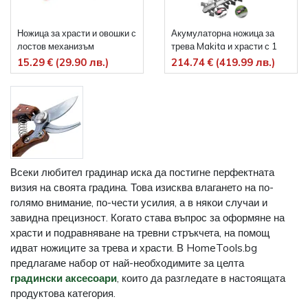
Ножица за храсти и овошки с
Акумулаторна ножица за
лостов механизъм
трева Makita и храсти с 1
батерия и зарядно, 12 V, 2
15.29 € (29.90 лв.)
214.74 € (419.99 лв.)
Ah, 160 мм, UM600DSAP
Всеки любител градинар иска да постигне перфектната
визия на своята градина. Това изисква влагането на по-
голямо внимание, по-чести усилия, а в някои случаи и
завидна прецизност. Когато става въпрос за оформяне на
храсти и подравняване на тревни стръкчета, на помощ
идват ножиците за трева и храсти. В HomeTools.bg
предлагаме набор от най-необходимите за целта
градински аксесоари
, които да разгледате в настоящата
продуктова категория.