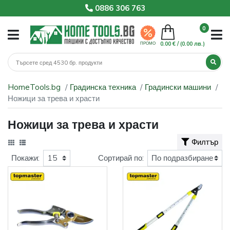
0886 306 763
0
0.00 € /
(0.00 лв.)
ПРОМО
HomeTools.bg
Градинска техника
Градински машини
Ножици за трева и храсти
Ножици за трева и храсти
Филтър
Покажи:
Сортирай по: