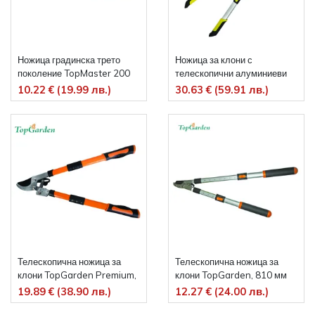
Ножица градинска трето
Ножица за клони с
поколение TopMaster 200
телескопични алуминиеви
mm
дръжки Topmaster 620-870
10.22 € (19.99 лв.)
30.63 € (59.91 лв.)
мм
Телескопична ножица за
Телескопична ножица за
клони TopGarden Premium,
клони TopGarden, 810 мм
650-910 мм
19.89 € (38.90 лв.)
12.27 € (24.00 лв.)