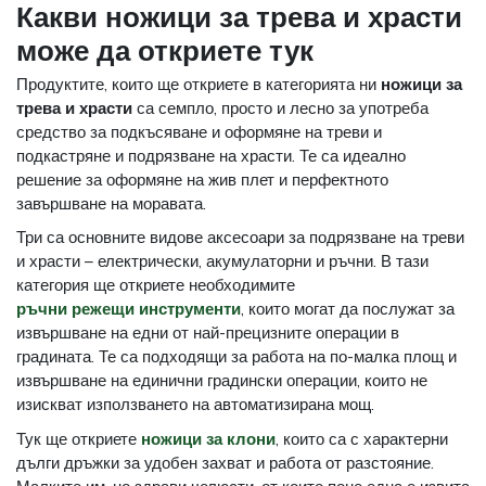
Какви ножици за трева и храсти
може да откриете тук
Продуктите, които ще откриете в категорията ни
ножици за
трева и храсти
са семпло, просто и лесно за употреба
средство за подкъсяване и оформяне на треви и
подкастряне и подрязване на храсти. Те са идеално
решение за оформяне на жив плет и перфектното
завършване на моравата.
Три са основните видове аксесоари за подрязване на треви
и храсти – електрически, акумулаторни и ръчни. В тази
категория ще откриете необходимите
ръчни режещи инструменти
, които могат да послужат за
извършване на едни от най-прецизните операции в
градината. Те са подходящи за работа на по-малка площ и
извършване на единични градински операции, които не
изискват използването на автоматизирана мощ.
Тук ще откриете
ножици за клони
, които са с характерни
дълги дръжки за удобен захват и работа от разстояние.