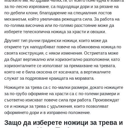
Малките им, но здрави челюсти, от които поне една е извита
за по-лесно изрязване, са подходящи дори и за рязане на
по-дебели клони, благодарение на специалния лостов
механизъм, който увеличава режещата сила. За работа на
по-голяма височина или по-голямо разстояние може да
изберете телескопична ножица за храсти и овошки.
Другият тип ръчни градински ножици, които може да
откриете тук наподобяват повече на обикновена ножица по
своята конструкция, с някои изменения. Остриетата може
да бъдат вертикално или хоризонтално разположени, като
хоризонталните се използват за премахване на тревата,
която не е била окосена от косачката, а вертикалните
служат за подрязване краищата на моравата.
Ножиците за трева са с по-малки размери, докато ножиците
за по-грубо оформяне на храсти са с по-големи размери и
съответно изискват повече сила при работа. Произвеждат
се и ножици за трева с удължения, които позволяват
оформянето дори и в изправено положение.
Защо да изберете ножици за трева и