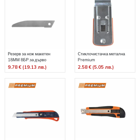
Резерв за нож макетен
Стиклочистачка метална
18ММ 8БР.за дърво
Premium
Premium
9.78 € (19.13 лв.)
2.58 € (5.05 лв.)