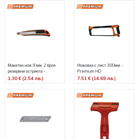
Макетен нож 9 мм, 2 броя
Ножовка с лист 300мм -
резервни остриета -
Premium HD
Premium HD
1.30 € (2.54 лв.)
7.51 € (14.69 лв.)