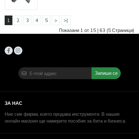
1
2
3
4
5
>
>|
Показани 1 от 15 |
63
(5 Страници)
Запиши се
ЗА НАС
Ние сме фирма, която продава инструменти. В нашия
онлайн магазин ще намерите пособия за бита и бизнеса.