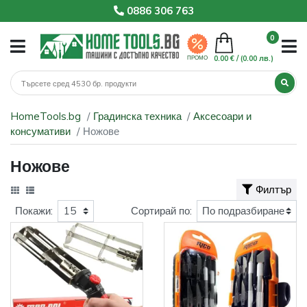
0886 306 763
0
0.00 € /
(0.00 лв.)
ПРОМО
HomeTools.bg
Градинска техника
Аксесоари и
консумативи
Ножове
Ножове
Филтър
Покажи:
Сортирай по: