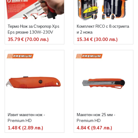
Термо Нож за Стиропор Xps
Комплект RICO с 8 остриета
Eps рязане 130W-230V
и 2 ножа
Mar-Pol термонож
35.79 € (70.00 лв.)
15.34 € (30.00 лв.)
Извит макетен нож -
Макетен нож 25 мм -
Premium HD
Premium HD
1.48 € (2.89 лв.)
4.84 € (9.47 лв.)