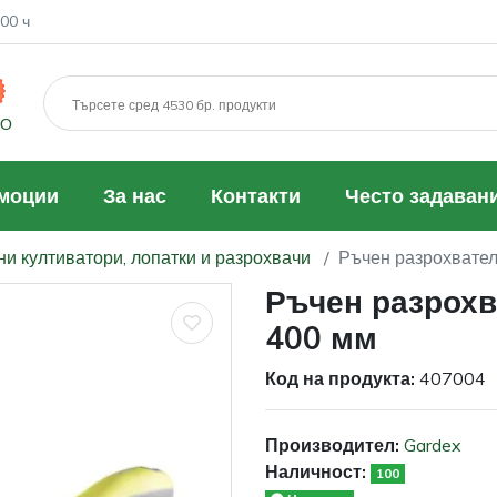
00 ч
МО
моции
За нас
Контакти
Често задаван
и култиватори, лопатки и разрохвачи
Ръчен разрохвател
Ръчен разрохв
400 мм
Код на продукта:
407004
Производител:
Gardex
Наличност:
100