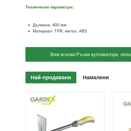
Технически параметри:
Дължина: 400 мм
Материал: TPR, метал, ABS
Виж всички Ръчни култиватори, лопа
Най-продавани
Намалени