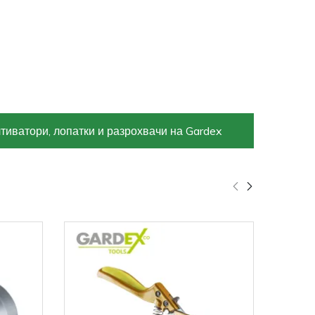
тиватори, лопатки и разрохвачи на Gardex