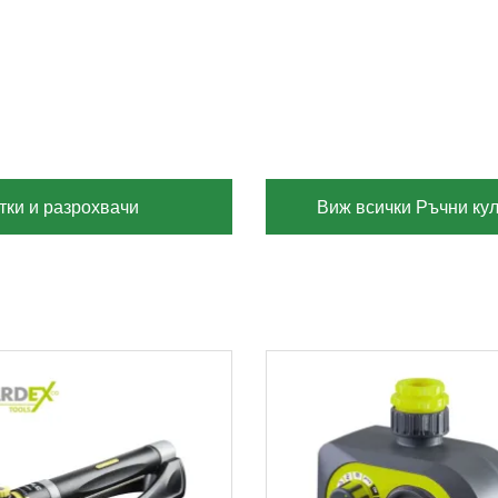
тки и разрохвачи
Виж всички Ръчни кул