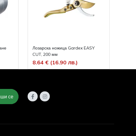
ане
Лозарска ножица Gardex EASY
Писто
CUT, 200 мм
COMFO
8.64 € (16.90 лв.)
13.2
ши се