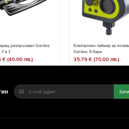
иращ разпръсквач Gardex,
Електронен таймер за полив
 3 в 1
Gardex, 8 бара
 € (40.00 лв.)
35.79 € (70.00 лв.)
тин
Запи