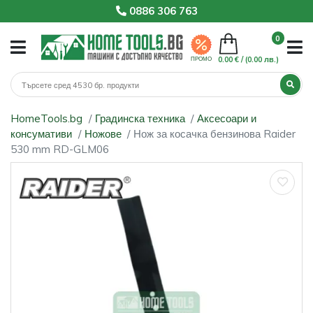
0886 306 763
0
0.00 € /
(0.00 лв.)
ПРОМО
HomeTools.bg
Градинска техника
Аксесоари и
консумативи
Ножове
Нож за косачка бензинова Raider
530 mm RD-GLM06