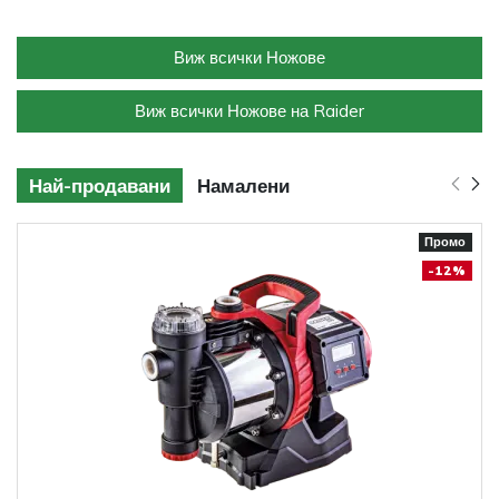
Виж всички Ножове
Виж всички Ножове на Raider
Най-продавани
Намалени
Промо
-12%