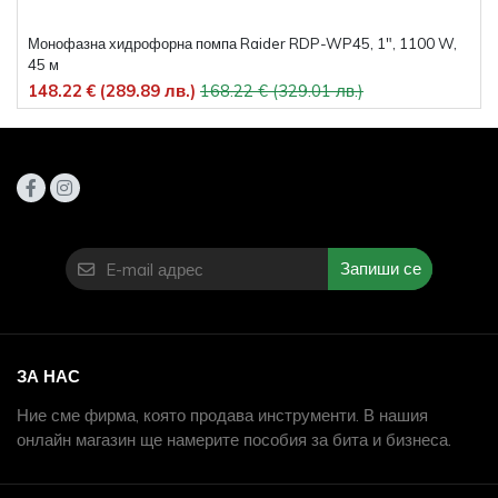
Монофазна хидрофорна помпа Raider RDP-WP45, 1", 1100 W,
45 м
148.22 € (289.89 лв.)
168.22 € (329.01 лв.)
Запиши се
ЗА НАС
Ние сме фирма, която продава инструменти. В нашия
онлайн магазин ще намерите пособия за бита и бизнеса.