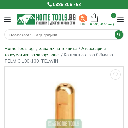
0886 306 763
0
0.00€ /
(0.00 лв.)
ПРОМО
HomeTools.bg
Заваръчна техника
Аксесоари и
консумативи за заваряване
Контактна дюза 0.8мм.за
TELMIG 100-130, TELWIN