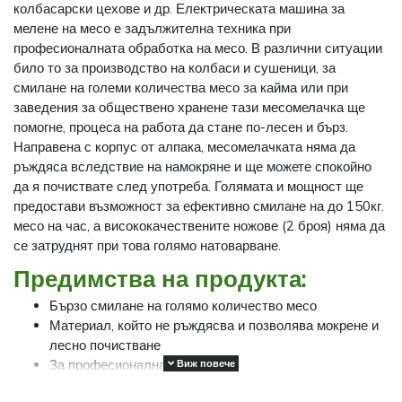
колбасарски цехове и др. Електрическата машина за
мелене на месо е задължителна техника при
професионалната обработка на месо. В различни ситуации
било то за производство на колбаси и сушеници, за
смилане на големи количества месо за кайма или при
заведения за обществено хранене тази месомелачка ще
помогне, процеса на работа да стане по-лесен и бърз.
Направена с корпус от алпака, месомелачката няма да
ръждяса вследствие на намокряне и ще можете спокойно
да я почиствате след употреба. Голямата и мощност ще
предостави възможност за ефективно смилане на до 150кг.
месо на час, а висококачествените ножове (2 броя) няма да
се затруднят при това голямо натоварване.
Предимства на продукта:
Бързо смилане на голямо количество месо
Материал, който не ръждясва и позволява мокрене и
лесно почистване
За професионална употреба
Виж повече
Висококачествени ножове, които не се затрудняват