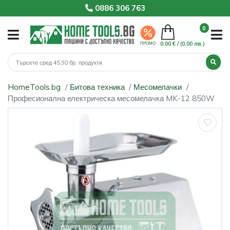
0886 306 763
0
0.00 € /
(0.00 лв.)
ПРОМО
HomeTools.bg
Битова техника
Месомелачки
Професионална електрическа месомелачка MK-12 850W