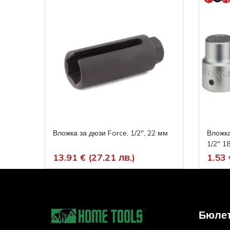
Вложка за дюзи Force, 1/2", 22 мм
Вложка
1/2'' 
13.91 € (27.21 лв.)
1.53 
Бюле