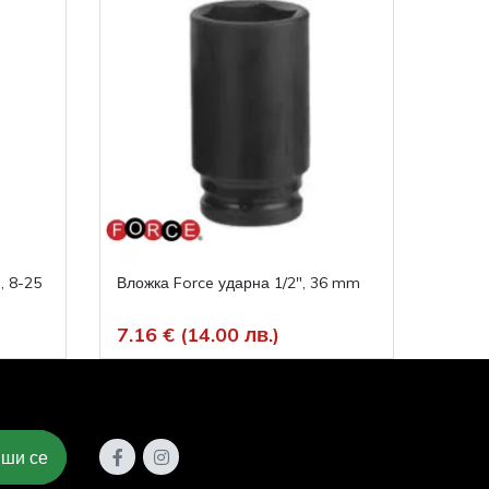
, 8-25
Вложка Force ударна 1/2", 36 mm
Скоба 
триче
7.16 € (14.00 лв.)
88.9
ши се