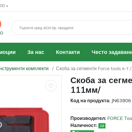
00 ч
МО
моции
За нас
Контакти
Често задаван
нструменти комплекти
Скоба за сегменти Force tools к-т
Скоба за сегмен
111мм/
Код на продукта:
JN63806
Производител:
FORCE Too
Наличност:
10