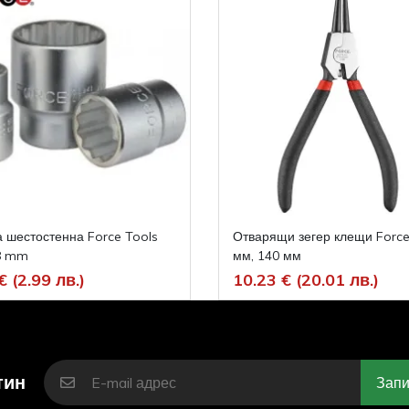
 шестостенна Force Tools
Отварящи зегер клещи Force
18 mm
мм, 140 мм
€ (2.99 лв.)
10.23 € (20.01 лв.)
тин
Запи