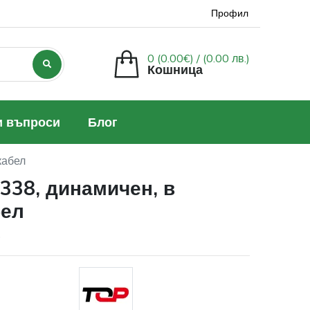
Профил
0 (0.00€) /
(0.00 лв.)
Кошница
и въпроси
Блог
кабел
38, динамичен, в
бел
p