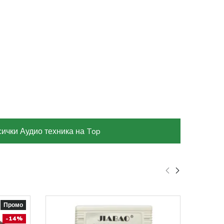
ички Аудио техника на Top
Промо
-14%