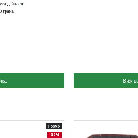
руги дейности.
0 грама
ика
Виж вс
Промо
-30%