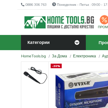
0886 306 763
Понеделник - Петък : 09:00 - 17:
ПРО
Категории
Про
HomeTools.bg
За Дома
Електроника
Ауд
-30%