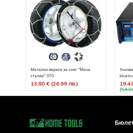
Метални вериги за сняг ''Меча
Усилв
стъпка'' 070
blueto
13.80 € (26.99 лв.)
19.43
(54.0
Бюле