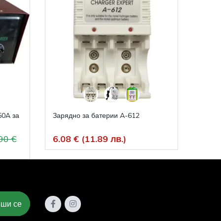
50A за
Зарядно за батерии A-612
Мебел
SM55
90 €
6.08 € (11.89 лв.)
94.5
ши се