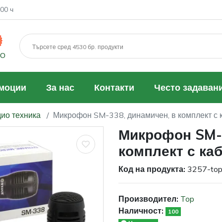
00 ч
МО
моции
За нас
Контакти
Често задаван
ио техника
Микрофон SM-338, динамичен, в комплект с 
Микрофон SM-3
комплект с ка
Код на продукта:
3257-to
Производител:
Top
Наличност:
100