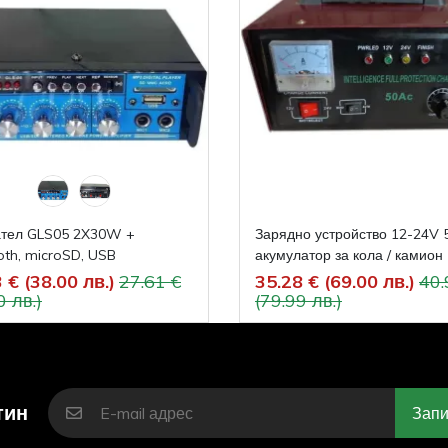
ател GLS05 2X30W +
Зарядно устройство 12-24V 
oth, microSD, USB
акумулатор за кола / камион
 € (38.00 лв.)
27.61 €
35.28 € (69.00 лв.)
40.
0 лв.)
(79.99 лв.)
тин
Запи