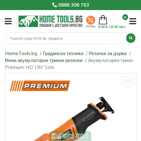
0886 306 763
0
0.00 € /
(0.00 лв.)
ПРОМО
HomeTools.bg
Градинска техника
Резачки за дърва
Мини акумулаторни триони резачки
Акумулаторен трион
Premium HD 18V Solo