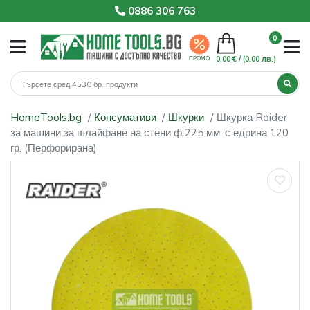
0886 306 763
0
0.00 € /
(0.00 лв.)
ПРОМО
HomeTools.bg
Консумативи
Шкурки
Шкурка Raider
за машини за шлайфане на стени ф 225 мм. с едрина 120
гр. (Перфорирана)