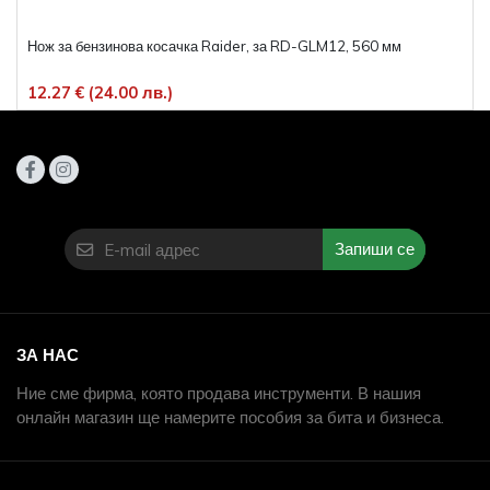
Нож за бензинова косачка Raider, за RD-GLM12, 560 мм
12.27 € (24.00 лв.)
Запиши се
ЗА НАС
Ние сме фирма, която продава инструменти. В нашия
онлайн магазин ще намерите пособия за бита и бизнеса.